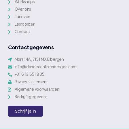
Workshops
Over ons
Tarieven
Lesrooster
Contact
Contactgegevens
Mors 14A, 7151 MX Eibergen
info@dancecentreeibergen.com
+31 6 13 65 18 35
Privacy statement
Algemene voorwaarden
Bedrijfsgegevens
Schrijf je in