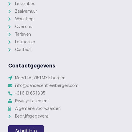
Lesaanbod
Zaalverhuur
Workshops
Over ons
Tarieven
Lesrooster
Contact
Contactgegevens
Mors 14A, 7151 MX Eibergen
info@dancecentreeibergen.com
+31 6 13 65 18 35
Privacy statement
Algemene voorwaarden
Bedrijfsgegevens
Schrijf je in